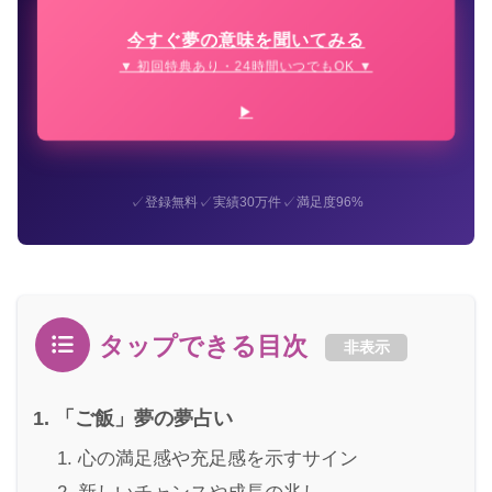
今すぐ夢の意味を聞いてみる
▼ 初回特典あり・24時間いつでもOK ▼
✓
✓
✓
登録無料
実績30万件
満足度96%
タップできる目次
非表示
「ご飯」夢の夢占い
心の満足感や充足感を示すサイン