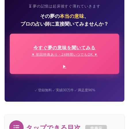
⏳ 夢の記憶は起床後すぐ薄れていきます
その夢の
本当の意味
、
プロの占い師に直接聞いてみませんか？
今すぐ夢の意味を聞いてみる
▼ 初回特典あり・24時間いつでもOK ▼
✓
✓
✓
登録無料
実績30万件
満足度96%
タップできる目次
非表示