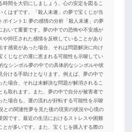
る時間を大切にしましょう。心の安定を図るこ
いくはずです。「殺人未遂」の夢で宝くじが当
ポイント1: 夢の感情の分析「殺人未遂」の夢
において重要です。夢の中での恐怖や不安感が
スや抑圧された感情を反映していることがあり
出す感覚があった場合、それは問題解決に向け
宝くじなどの運に恵まれる可能性も示唆してい
体的なシンボル夢の中での具体的なシンボルや状
見分ける手助けとなります。例えば、夢の中で
った場合、それは未解決な問題が解消されるこ
とも取れます。また、夢の中で自分が被害者で
った場合も、運の流れが好転する可能性を示唆
状況との関連性夢を見た後の現実の状況や心境の
要因です。最近の生活におけるストレスや困難
ことが多いです。また、宝くじを購入する際の