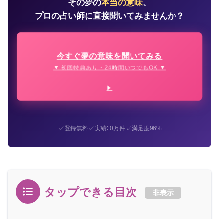
その夢の
本当の意味
、
プロの占い師に直接聞いてみませんか？
今すぐ夢の意味を聞いてみる
▼ 初回特典あり・24時間いつでもOK ▼
✓
✓
✓
登録無料
実績30万件
満足度96%
タップできる目次
非表示