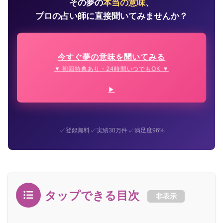
その夢の
本当の意味
、
プロの占い師に直接聞いてみませんか？
今すぐ夢の意味を聞いてみる
▼ 初回特典あり・24時間いつでもOK ▼
✓
✓
✓
登録無料
実績30万件
満足度96%
タップできる目次
非表示