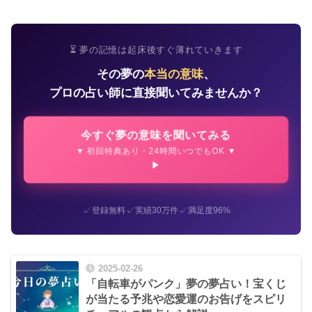
⏳ 夢の記憶は起床後すぐ薄れていきます
その夢の
本当の意味
、
プロの占い師に直接聞いてみませんか？
今すぐ夢の意味を聞いてみる
▼ 初回特典あり・24時間いつでもOK ▼
✓
✓
✓
登録無料
実績30万件
満足度96%
2025-02-26
「自転車がパンク」夢の夢占い！宝くじ
が当たる予兆や恋愛運のお告げをスピリ