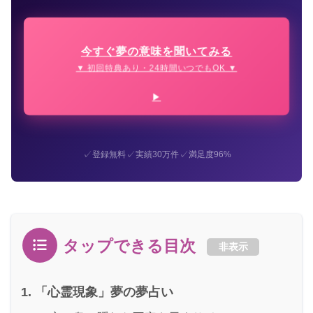
今すぐ夢の意味を聞いてみる
▼ 初回特典あり・24時間いつでもOK ▼
✓
✓
✓
登録無料
実績30万件
満足度96%
タップできる目次
非表示
「心霊現象」夢の夢占い