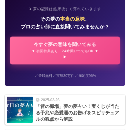
⏳ 夢の記憶は起床後すぐ薄れていきます
その夢の
本当の意味
、
プロの占い師に直接聞いてみませんか？
今すぐ夢の意味を聞いてみる
▼ 初回特典あり・24時間いつでもOK ▼
✓
✓
✓
登録無料
実績30万件
満足度96%
2025-02-26
「昔の職場」夢の夢占い！宝くじが当た
る予兆や恋愛運のお告げをスピリチュア
ルの観点から解説