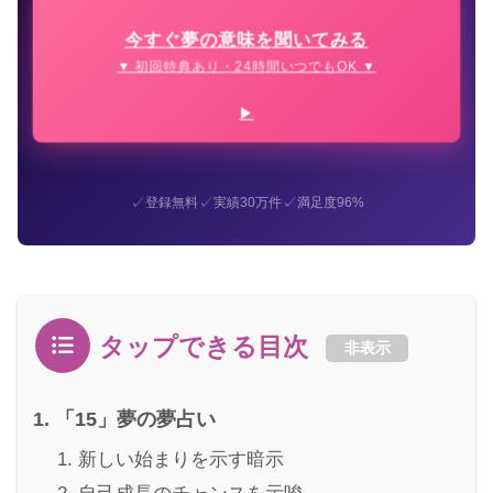
今すぐ夢の意味を聞いてみる
▼ 初回特典あり・24時間いつでもOK ▼
✓
✓
✓
登録無料
実績30万件
満足度96%
タップできる目次
非表示
「15」夢の夢占い
新しい始まりを示す暗示