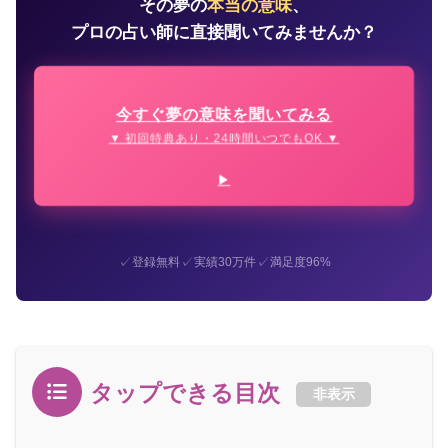
その夢の
本当の意味
、
プロの占い師に直接聞いてみませんか？
今すぐ夢の意味を聞いてみる
▼ 初回特典あり・24時間いつでもOK ▼
✓
✓
✓
登録無料
実績30万件
満足度96%
タップできる目次
非表示