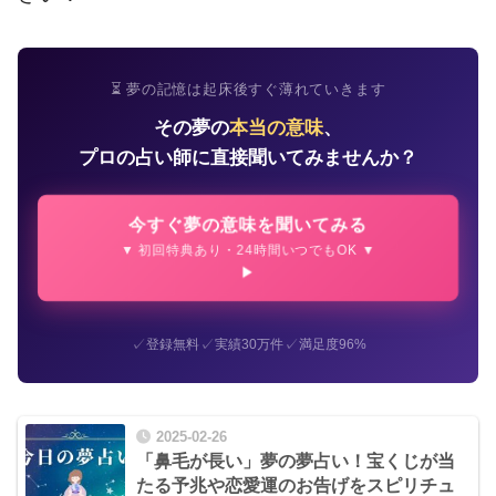
⏳ 夢の記憶は起床後すぐ薄れていきます
その夢の
本当の意味
、
プロの占い師に直接聞いてみませんか？
今すぐ夢の意味を聞いてみる
▼ 初回特典あり・24時間いつでもOK ▼
✓
✓
✓
登録無料
実績30万件
満足度96%
2025-02-26
「鼻毛が長い」夢の夢占い！宝くじが当
たる予兆や恋愛運のお告げをスピリチュ