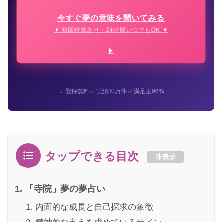
今すぐ夢の意味を聞いてみる
▼ 初回特典あり・24時間いつでもOK ▼
✓
✓
✓
登録無料
実績30万件
満足度96%
タップできる目次
非表示
「寺院」夢の夢占い
内面的な成長と自己探求の象徴