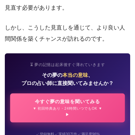
見直す必要があります。
しかし、こうした見直しを通じて、より良い人
間関係を築くチャンスが訪れるのです。
⏳ 夢の記憶は起床後すぐ薄れていきます
その夢の
本当の意味
、
プロの占い師に直接聞いてみませんか？
今すぐ夢の意味を聞いてみる
▼ 初回特典あり・24時間いつでもOK ▼
✓
✓
✓
登録無料
実績30万件
満足度96%