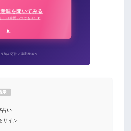
の意味を聞いてみる
り・24時間いつでもOK ▼
✓
✓
実績30万件
満足度96%
表示
夢占い
るサイン