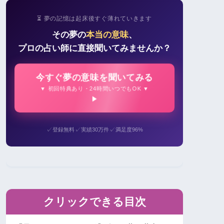
⏳ 夢の記憶は起床後すぐ薄れていきます
その夢の
本当の意味
、
プロの占い師に直接聞いてみませんか？
今すぐ夢の意味を聞いてみる
▼ 初回特典あり・24時間いつでもOK ▼
✓
✓
✓
登録無料
実績30万件
満足度96%
クリックできる目次