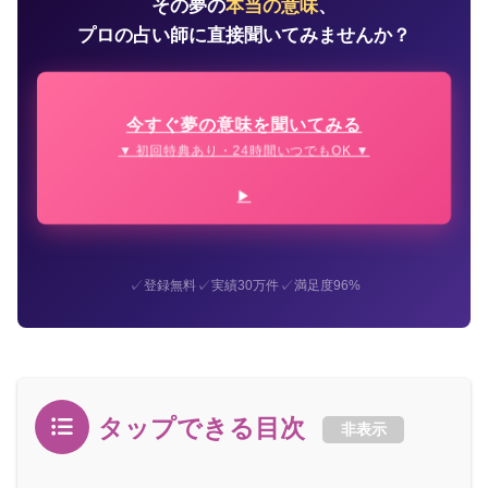
その夢の
本当の意味
、
プロの占い師に直接聞いてみませんか？
今すぐ夢の意味を聞いてみる
▼ 初回特典あり・24時間いつでもOK ▼
✓
✓
✓
登録無料
実績30万件
満足度96%
タップできる目次
非表示