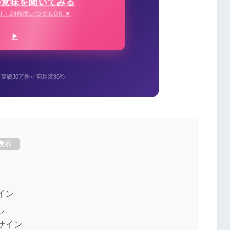
の意味を聞いてみる
り・24時間いつでもOK ▼
✓
✓
実績30万件
満足度96%
表示
イン
し
サイン