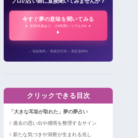
プロの占い師に直接聞いてみませんか？
今すぐ夢の意味を聞いてみる
▼ 初回特典あり・24時間いつでもOK ▼
✓
✓
✓
登録無料
実績30万件
満足度96%
クリックできる目次
「大きな耳垢が取れた」夢の夢占い
過去の思い出や感情を整理するサイン
新たな気づきや洞察が生まれる兆し