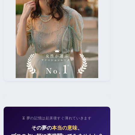
⏳ 夢の記憶は起床後すぐ薄れていきます
その夢の
本当の意味
、