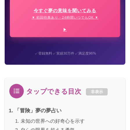
今すぐ夢の意味を聞いてみる
▼ 初回特典あり・24時間いつでもOK ▼
✓
✓
✓
登録無料
実績30万件
満足度96%
タップできる目次
非表示
「冒険」夢の夢占い
未知の世界への好奇心を示す