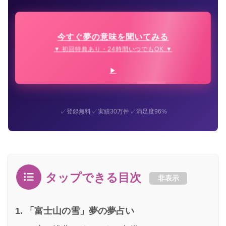
今すぐ夢の意味を聞いてみる
▼ 初回特典あり・24時間いつでもOK ▼
✓
✓
✓
登録無料
実績30万件
満足度96%
タップできる目次
非表示
「富士山の雪」夢の夢占い