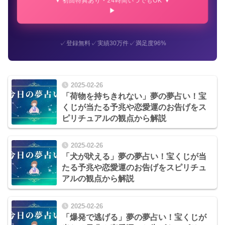
▼ 初回特典あり・24時間いつでもOK ▼
✓
✓
✓
登録無料
実績30万件
満足度96%
2025-02-26
「荷物を持ちきれない」夢の夢占い！宝
くじが当たる予兆や恋愛運のお告げをス
ピリチュアルの観点から解説
2025-02-26
「犬が吠える」夢の夢占い！宝くじが当
たる予兆や恋愛運のお告げをスピリチュ
アルの観点から解説
2025-02-26
「爆発で逃げる」夢の夢占い！宝くじが