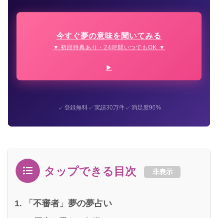
今すぐ夢の意味を聞いてみる
▼ 初回特典あり・24時間いつでもOK ▼
✓
✓
✓
登録無料
実績30万件
満足度96%
タップできる目次
非表示
「不審者」夢の夢占い