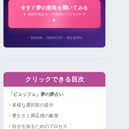
今すぐ夢の意味を聞いてみる
▼ 初回特典あり・24時間いつでもOK ▼
✓
✓
✓
登録無料
実績30万件
満足度96%
クリックできる目次
「ビュッフェ」夢の夢占い
多様な選択肢の提示
豊かさと満足感の象徴
自分を知るためのプロセス