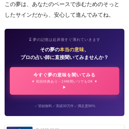
この夢は、あなたのペースで歩むためのそっと
したサインだから、安心して進んでみてね。
⏳ 夢の記憶は起床後すぐ薄れていきます
その夢の
本当の意味
、
プロの占い師に直接聞いてみませんか？
今すぐ夢の意味を聞いてみる
▼ 初回特典あり・24時間いつでもOK ▼
✓
✓
✓
登録無料
実績30万件
満足度96%