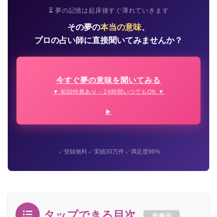
⏳ 夢の記憶は起床後すぐ薄れていきます
その夢の
本当の意味
、
プロの占い師に直接聞いてみませんか？
今すぐ夢の意味を聞いてみる
▼ 初回特典あり・24時間いつでもOK ▼
✓
✓
✓
登録無料
実績30万件
満足度96%
タップできる目次
非表示