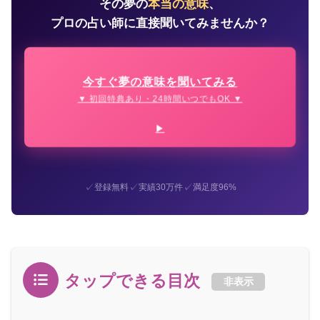
その夢の
本当の意味
、
プロの占い師に直接聞いてみませんか？
今すぐ夢の意味を聞いてみる
▼ 初回特典あり・24時間いつでもOK ▼
✓
✓
✓
登録無料
実績30万件
満足度96%
タップできる目次
非表示