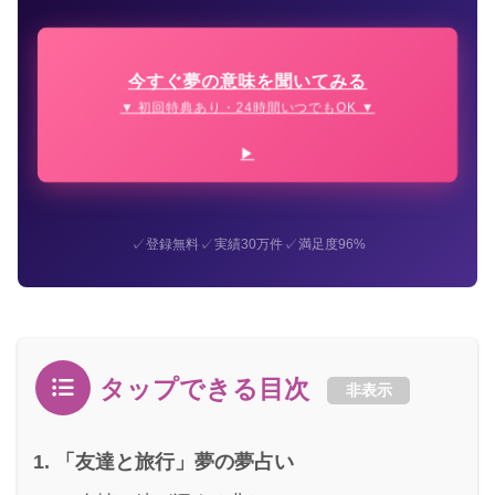
今すぐ夢の意味を聞いてみる
▼ 初回特典あり・24時間いつでもOK ▼
✓
✓
✓
登録無料
実績30万件
満足度96%
タップできる目次
非表示
「友達と旅行」夢の夢占い