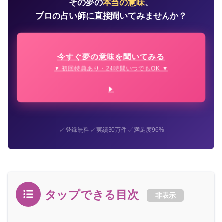
その夢の
本当の意味
、
プロの占い師に直接聞いてみませんか？
今すぐ夢の意味を聞いてみる
▼ 初回特典あり・24時間いつでもOK ▼
✓
✓
✓
登録無料
実績30万件
満足度96%
タップできる目次
非表示