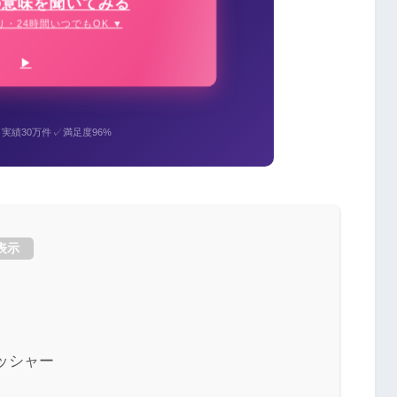
の意味を聞いてみる
り・24時間いつでもOK ▼
✓
✓
実績30万件
満足度96%
表示
ッシャー