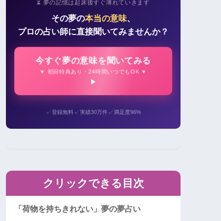
⏳ 夢の記憶は起床後すぐ薄れていきます
その夢の
本当の意味
、
プロの占い師に直接聞いてみませんか？
今すぐ夢の意味を聞いてみる
▼ 初回特典あり・24時間いつでもOK ▼
✓
✓
✓
登録無料
実績30万件
満足度96%
クリックできる目次
「荷物を持ちきれない」夢の夢占い