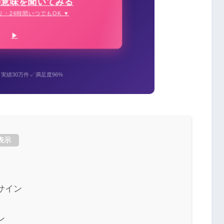
の意味を聞いてみる
り・24時間いつでもOK ▼
✓
✓
実績30万件
満足度96%
表示
サイン
ン