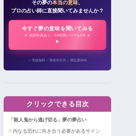
その夢の
本当の意味
、
プロの占い師に直接聞いてみませんか？
今すぐ夢の意味を聞いてみる
▼ 初回特典あり・24時間いつでもOK ▼
✓
✓
✓
登録無料
実績30万件
満足度96%
クリックできる目次
「殺人鬼から逃げ切る」夢の夢占い
内なる恐れに向き合う必要があるサイン