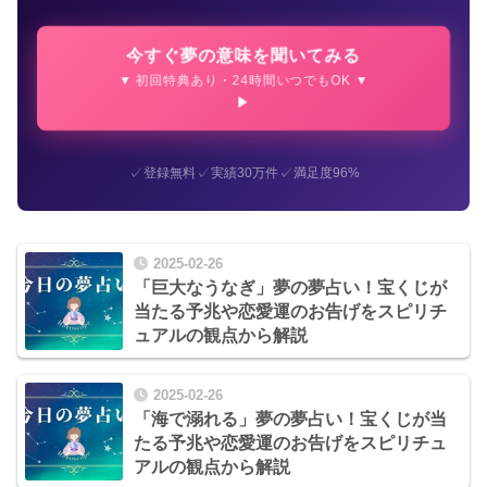
今すぐ夢の意味を聞いてみる
▼ 初回特典あり・24時間いつでもOK ▼
✓
✓
✓
登録無料
実績30万件
満足度96%
2025-02-26
「巨大なうなぎ」夢の夢占い！宝くじが
当たる予兆や恋愛運のお告げをスピリチ
ュアルの観点から解説
2025-02-26
「海で溺れる」夢の夢占い！宝くじが当
たる予兆や恋愛運のお告げをスピリチュ
アルの観点から解説