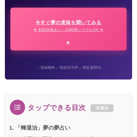
今すぐ夢の意味を聞いてみる
▼ 初回特典あり・24時間いつでもOK ▼
✓
✓
✓
登録無料
実績30万件
満足度96%
タップできる目次
非表示
「蜂退治」夢の夢占い