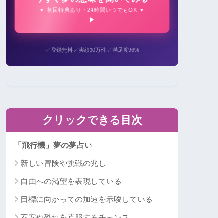
▼ 初回特典あり・24時間いつでもOK ▼
✓
✓
✓
登録無料
実績30万件
満足度96%
クリックできる目次
「飛行機」夢の夢占い
新しい冒険や挑戦の兆し
自由への渇望を表現している
目標に向かっての加速を示唆している
不安や恐れを克服するチャンス