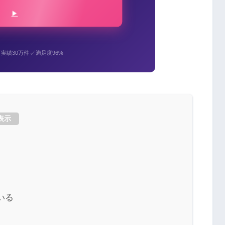
✓
✓
実績30万件
満足度96%
表示
いる