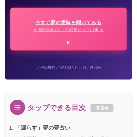
今すぐ夢の意味を聞いてみる
▼ 初回特典あり・24時間いつでもOK ▼
✓
✓
✓
登録無料
実績30万件
満足度96%
タップできる目次
非表示
「漏らす」夢の夢占い