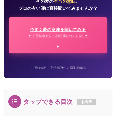
その夢の
本当の意味
、
プロの占い師に直接聞いてみませんか？
今すぐ夢の意味を聞いてみる
▼ 初回特典あり・24時間いつでもOK ▼
✓
✓
✓
登録無料
実績30万件
満足度96%
タップできる目次
非表示