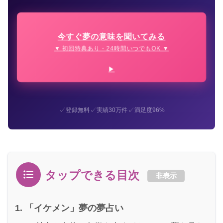
今すぐ夢の意味を聞いてみる
▼ 初回特典あり・24時間いつでもOK ▼
✓
✓
✓
登録無料
実績30万件
満足度96%
タップできる目次
非表示
「イケメン」夢の夢占い