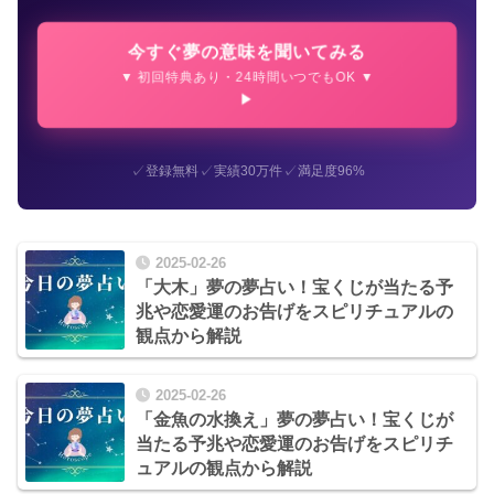
今すぐ夢の意味を聞いてみる
▼ 初回特典あり・24時間いつでもOK ▼
✓
✓
✓
登録無料
実績30万件
満足度96%
2025-02-26
「大木」夢の夢占い！宝くじが当たる予
兆や恋愛運のお告げをスピリチュアルの
観点から解説
2025-02-26
「金魚の水換え」夢の夢占い！宝くじが
当たる予兆や恋愛運のお告げをスピリチ
ュアルの観点から解説