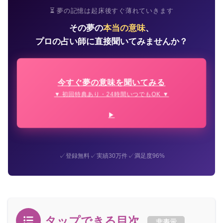
⏳ 夢の記憶は起床後すぐ薄れていきます
その夢の
本当の意味
、
プロの占い師に直接聞いてみませんか？
今すぐ夢の意味を聞いてみる
▼ 初回特典あり・24時間いつでもOK ▼
✓
✓
✓
登録無料
実績30万件
満足度96%
タップできる目次
非表示