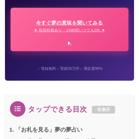
今すぐ夢の意味を聞いてみる
▼ 初回特典あり・24時間いつでもOK ▼
✓
✓
✓
登録無料
実績30万件
満足度96%
タップできる目次
非表示
「お札を見る」夢の夢占い