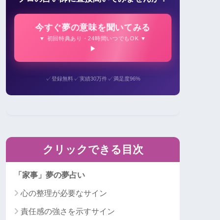
今すぐ夢の意味を聞いてみる
▼ 初回特典あり・24時間いつでもOK ▼
✓
✓
✓
登録無料
実績30万件
満足度96%
クリックできる目次
「家事」夢の夢占い
心の整理が必要なサイン
責任感の強さを示すサイン