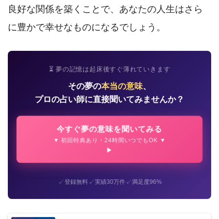
良好な関係を築くことで、あなたの人生はさら
に豊かで幸せなものになるでしょう。
⏳ 夢の記憶は起床後すぐ薄れていきます
その夢の
本当の意味
、
プロの占い師に直接聞いてみませんか？
今すぐ夢の意味を聞いてみる
▼ 初回特典あり・24時間いつでもOK ▼
✓
✓
✓
登録無料
実績30万件
満足度96%