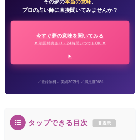
その夢の
本当の意味
、
プロの占い師に直接聞いてみませんか？
今すぐ夢の意味を聞いてみる
▼ 初回特典あり・24時間いつでもOK ▼
✓
✓
✓
登録無料
実績30万件
満足度96%
タップできる目次
非表示