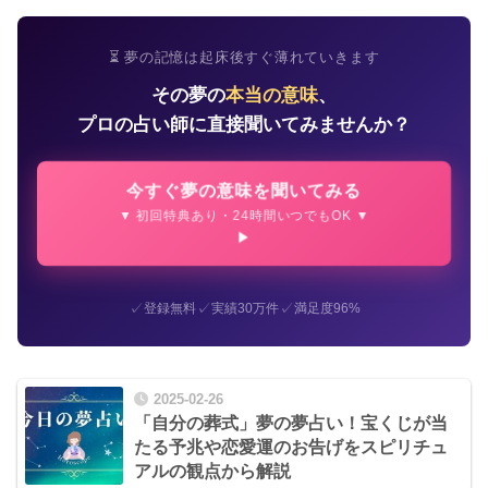
⏳ 夢の記憶は起床後すぐ薄れていきます
その夢の
本当の意味
、
プロの占い師に直接聞いてみませんか？
今すぐ夢の意味を聞いてみる
▼ 初回特典あり・24時間いつでもOK ▼
✓
✓
✓
登録無料
実績30万件
満足度96%
2025-02-26
「自分の葬式」夢の夢占い！宝くじが当
たる予兆や恋愛運のお告げをスピリチュ
アルの観点から解説