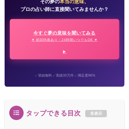
その夢の
本当の意味
、
プロの占い師に直接聞いてみませんか？
今すぐ夢の意味を聞いてみる
▼ 初回特典あり・24時間いつでもOK ▼
✓
✓
✓
登録無料
実績30万件
満足度96%
タップできる目次
非表示