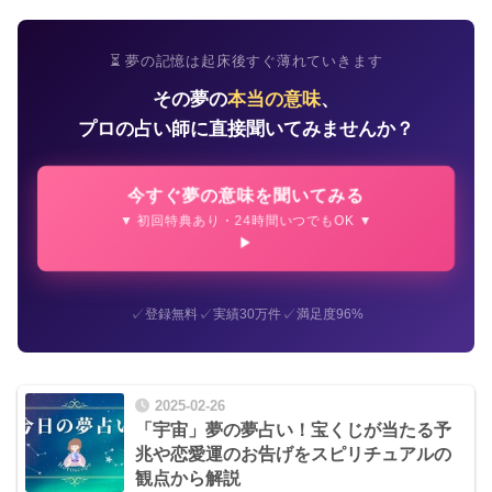
⏳ 夢の記憶は起床後すぐ薄れていきます
その夢の
本当の意味
、
プロの占い師に直接聞いてみませんか？
今すぐ夢の意味を聞いてみる
▼ 初回特典あり・24時間いつでもOK ▼
✓
✓
✓
登録無料
実績30万件
満足度96%
2025-02-26
「宇宙」夢の夢占い！宝くじが当たる予
兆や恋愛運のお告げをスピリチュアルの
観点から解説