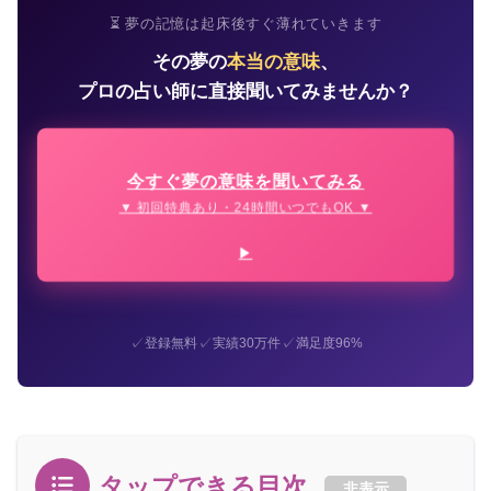
⏳ 夢の記憶は起床後すぐ薄れていきます
その夢の
本当の意味
、
プロの占い師に直接聞いてみませんか？
今すぐ夢の意味を聞いてみる
▼ 初回特典あり・24時間いつでもOK ▼
✓
✓
✓
登録無料
実績30万件
満足度96%
タップできる目次
非表示