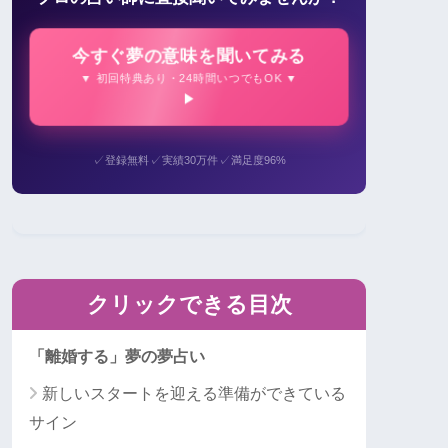
今すぐ夢の意味を聞いてみる
▼ 初回特典あり・24時間いつでもOK ▼
✓
✓
✓
登録無料
実績30万件
満足度96%
クリックできる目次
「離婚する」夢の夢占い
新しいスタートを迎える準備ができている
サイン