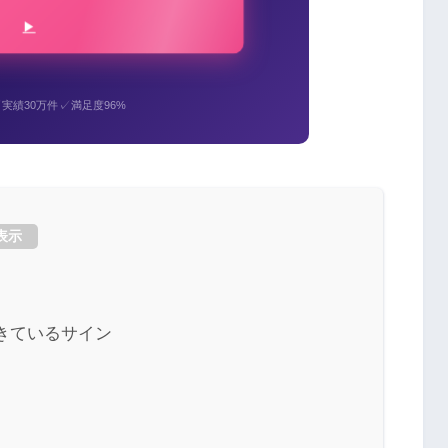
✓
✓
実績30万件
満足度96%
表示
きているサイン