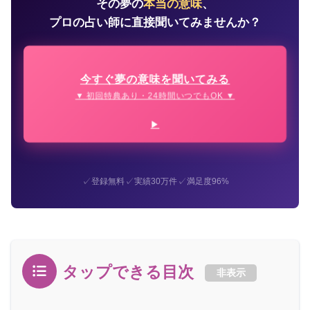
その夢の
本当の意味
、
プロの占い師に直接聞いてみませんか？
今すぐ夢の意味を聞いてみる
▼ 初回特典あり・24時間いつでもOK ▼
✓
✓
✓
登録無料
実績30万件
満足度96%
タップできる目次
非表示