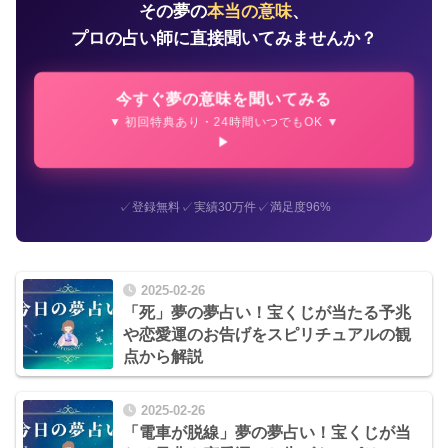
その夢の
本当の意味
、
プロの占い師に直接聞いてみませんか？
今すぐ夢の意味を聞いてみる
▼ 初回特典あり・24時間いつでもOK ▼
✓
✓
✓
登録無料
実績30万件
満足度96%
2025-02-26
「死」夢の夢占い！宝くじが当たる予兆
や恋愛運のお告げをスピリチュアルの観
点から解説
2025-02-26
「電車が脱線」夢の夢占い！宝くじが当