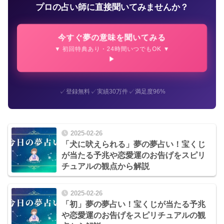
プロの占い師に直接聞いてみませんか？
今すぐ夢の意味を聞いてみる
▼ 初回特典あり・24時間いつでもOK ▼
✓
✓
✓
登録無料
実績30万件
満足度96%
2025-02-26
「犬に吠えられる」夢の夢占い！宝くじ
が当たる予兆や恋愛運のお告げをスピリ
チュアルの観点から解説
2025-02-26
「初」夢の夢占い！宝くじが当たる予兆
や恋愛運のお告げをスピリチュアルの観