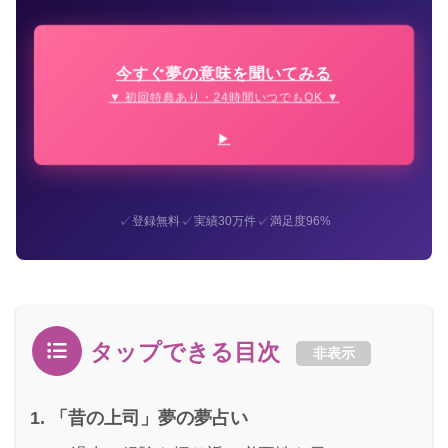
今すぐ夢の意味を聞いてみる
▼ 初回特典あり・24時間いつでもOK ▼
✓
✓
✓
登録無料
実績30万件
満足度96%
タップできる目次
非表示
「昔の上司」夢の夢占い