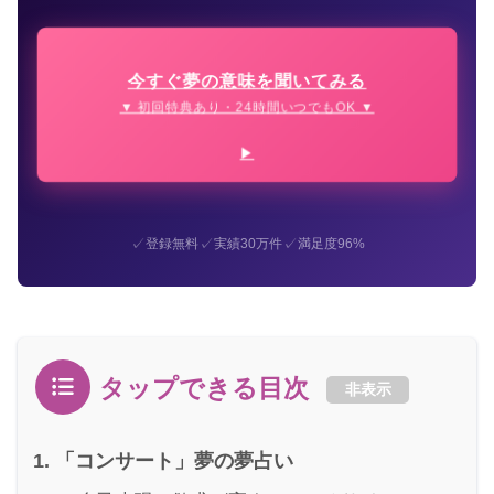
今すぐ夢の意味を聞いてみる
▼ 初回特典あり・24時間いつでもOK ▼
✓
✓
✓
登録無料
実績30万件
満足度96%
タップできる目次
非表示
「コンサート」夢の夢占い