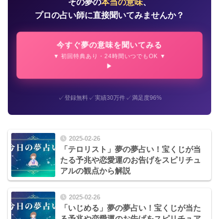
その夢の
本当の意味
、
プロの占い師に直接聞いてみませんか？
今すぐ夢の意味を聞いてみる
▼ 初回特典あり・24時間いつでもOK ▼
✓
✓
✓
登録無料
実績30万件
満足度96%
2025-02-26
「テロリスト」夢の夢占い！宝くじが当
たる予兆や恋愛運のお告げをスピリチュ
アルの観点から解説
2025-02-26
「いじめる」夢の夢占い！宝くじが当た
る予兆や恋愛運のお告げをスピリチュア