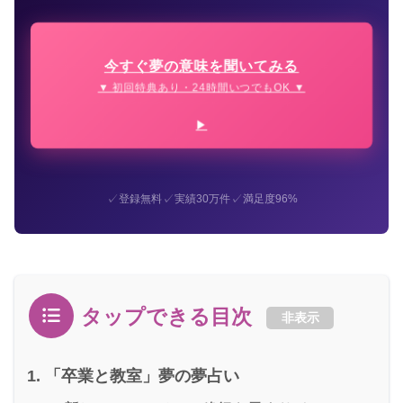
今すぐ夢の意味を聞いてみる
▼ 初回特典あり・24時間いつでもOK ▼
✓
✓
✓
登録無料
実績30万件
満足度96%
タップできる目次
非表示
「卒業と教室」夢の夢占い