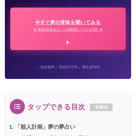
今すぐ夢の意味を聞いてみる
▼ 初回特典あり・24時間いつでもOK ▼
✓
✓
✓
登録無料
実績30万件
満足度96%
タップできる目次
非表示
「殺人計画」夢の夢占い