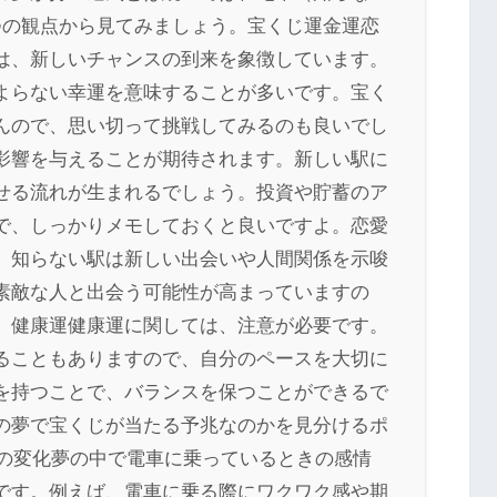
つの観点から見てみましょう。宝くじ運金運恋
は、新しいチャンスの到来を象徴しています。
よらない幸運を意味することが多いです。宝く
んので、思い切って挑戦してみるのも良いでし
影響を与えることが期待されます。新しい駅に
せる流れが生まれるでしょう。投資や貯蓄のア
で、しっかりメモしておくと良いですよ。恋愛
。知らない駅は新しい出会いや人間関係を示唆
素敵な人と出会う可能性が高まっていますの
。健康運健康運に関しては、注意が必要です。
ることもありますので、自分のペースを大切に
を持つことで、バランスを保つことができるで
の夢で宝くじが当たる予兆なのかを見分けるポ
情の変化夢の中で電車に乗っているときの感情
です。例えば、電車に乗る際にワクワク感や期