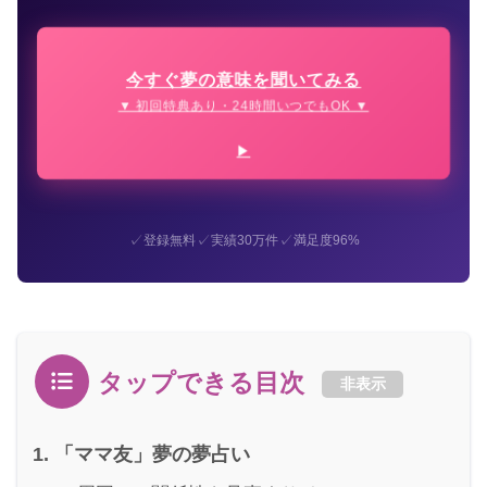
今すぐ夢の意味を聞いてみる
▼ 初回特典あり・24時間いつでもOK ▼
✓
✓
✓
登録無料
実績30万件
満足度96%
タップできる目次
非表示
「ママ友」夢の夢占い