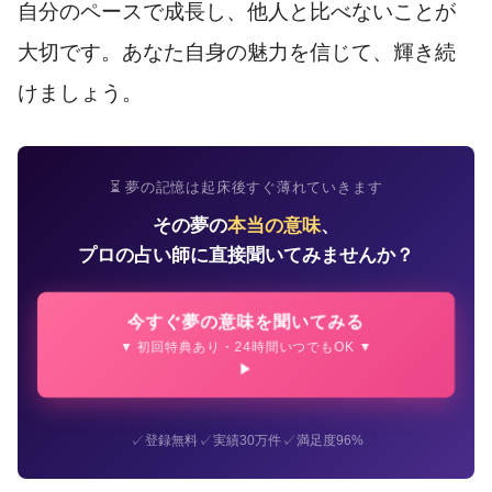
自分のペースで成長し、他人と比べないことが
大切です。あなた自身の魅力を信じて、輝き続
けましょう。
⏳ 夢の記憶は起床後すぐ薄れていきます
その夢の
本当の意味
、
プロの占い師に直接聞いてみませんか？
今すぐ夢の意味を聞いてみる
▼ 初回特典あり・24時間いつでもOK ▼
✓
✓
✓
登録無料
実績30万件
満足度96%