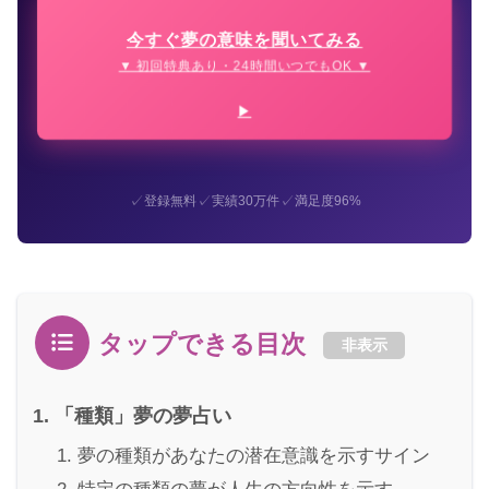
今すぐ夢の意味を聞いてみる
▼ 初回特典あり・24時間いつでもOK ▼
✓
✓
✓
登録無料
実績30万件
満足度96%
タップできる目次
非表示
「種類」夢の夢占い
夢の種類があなたの潜在意識を示すサイン