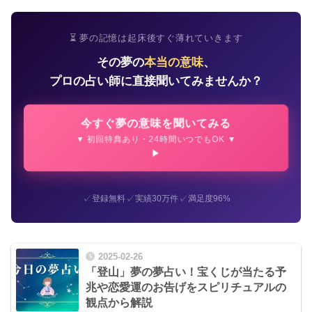
⏳ 夢の記憶は起床後すぐ薄れていきます
その夢の
本当の意味
、
プロの占い師に直接聞いてみませんか？
今すぐ夢の意味を聞いてみる
▼ 初回特典あり・24時間いつでもOK ▼
✓
✓
✓
登録無料
実績30万件
満足度96%
2025-02-26
「登山」夢の夢占い！宝くじが当たる予
兆や恋愛運のお告げをスピリチュアルの
観点から解説