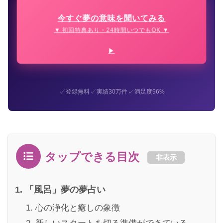
今すぐ夢の意味を聞いてみる
▼ 初回特典あり・24時間いつでもOK ▼
✓
✓
✓
登録無料
実績30万件
満足度96%
タップできる目次
非表示
「風呂」夢の夢占い
心の浄化と癒しの象徴