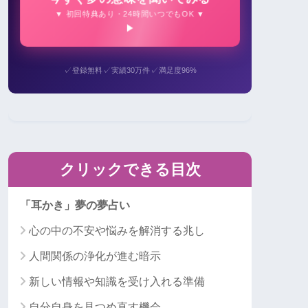
▼ 初回特典あり・24時間いつでもOK ▼
✓
✓
✓
登録無料
実績30万件
満足度96%
クリックできる目次
「耳かき」夢の夢占い
心の中の不安や悩みを解消する兆し
人間関係の浄化が進む暗示
新しい情報や知識を受け入れる準備
自分自身を見つめ直す機会