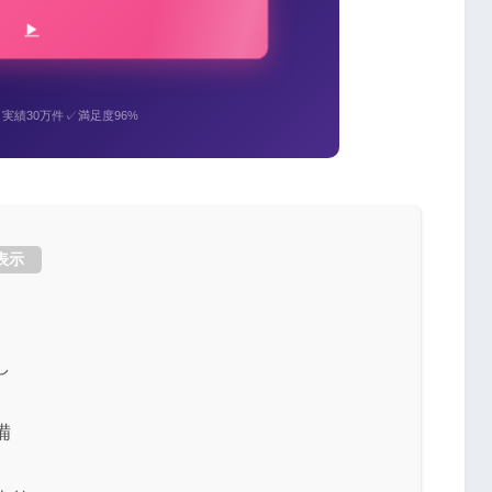
✓
✓
実績30万件
満足度96%
表示
し
備