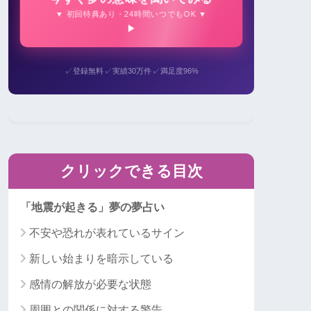
▼ 初回特典あり・24時間いつでもOK ▼
✓
✓
✓
登録無料
実績30万件
満足度96%
クリックできる目次
「地震が起きる」夢の夢占い
不安や恐れが表れているサイン
新しい始まりを暗示している
感情の解放が必要な状態
周囲との関係に対する警告