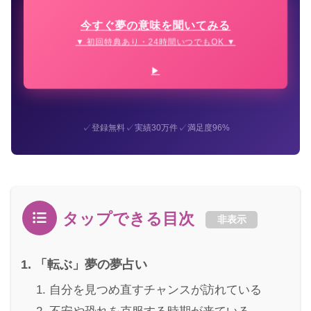
今すぐ夢の意味を聞いてみる
▼ 初回特典あり・24時間いつでもOK ▼
✓
✓
✓
登録無料
実績30万件
満足度96%
タップできる目次
非表示
「転ぶ」夢の夢占い
自分を見つめ直すチャンスが訪れている