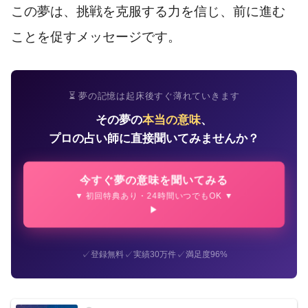
この夢は、挑戦を克服する力を信じ、前に進む
ことを促すメッセージです。
⏳ 夢の記憶は起床後すぐ薄れていきます
その夢の
本当の意味
、
プロの占い師に直接聞いてみませんか？
今すぐ夢の意味を聞いてみる
▼ 初回特典あり・24時間いつでもOK ▼
✓
✓
✓
登録無料
実績30万件
満足度96%