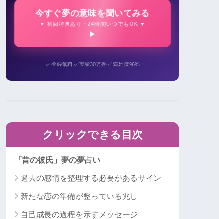
今すぐ夢の意味を聞いてみる
▼ 初回特典あり・24時間いつでもOK ▼
✓
✓
✓
登録無料
実績30万件
満足度96%
クリックできる目次
「昔の彼氏」夢の夢占い
過去の感情を整理する必要があるサイン
新たな恋の準備が整っている兆し
自己成長の過程を示すメッセージ