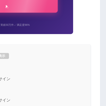
✓
✓
実績30万件
満足度96%
表示
サイン
サイン