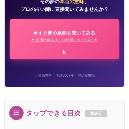
その夢の
本当の意味
、
プロの占い師に直接聞いてみませんか？
今すぐ夢の意味を聞いてみる
▼ 初回特典あり・24時間いつでもOK ▼
✓
✓
✓
登録無料
実績30万件
満足度96%
タップできる目次
非表示