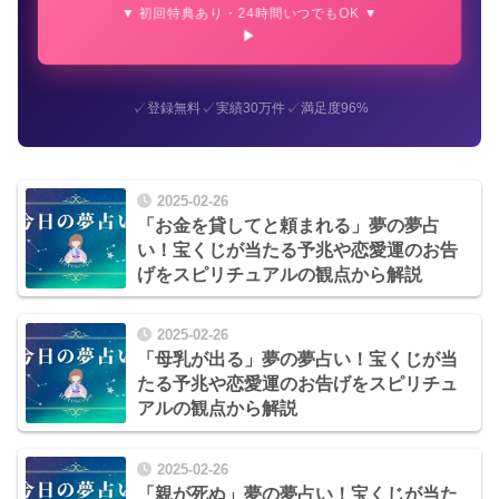
▼ 初回特典あり・24時間いつでもOK ▼
✓
✓
✓
登録無料
実績30万件
満足度96%
2025-02-26
「お金を貸してと頼まれる」夢の夢占
い！宝くじが当たる予兆や恋愛運のお告
げをスピリチュアルの観点から解説
2025-02-26
「母乳が出る」夢の夢占い！宝くじが当
たる予兆や恋愛運のお告げをスピリチュ
アルの観点から解説
2025-02-26
「親が死ぬ」夢の夢占い！宝くじが当た