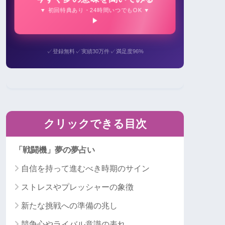
▼ 初回特典あり・24時間いつでもOK ▼
✓
✓
✓
登録無料
実績30万件
満足度96%
クリックできる目次
「戦闘機」夢の夢占い
自信を持って進むべき時期のサイン
ストレスやプレッシャーの象徴
新たな挑戦への準備の兆し
競争心やライバル意識の表れ