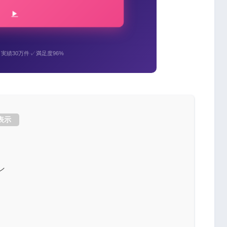
✓
✓
実績30万件
満足度96%
表示
ン